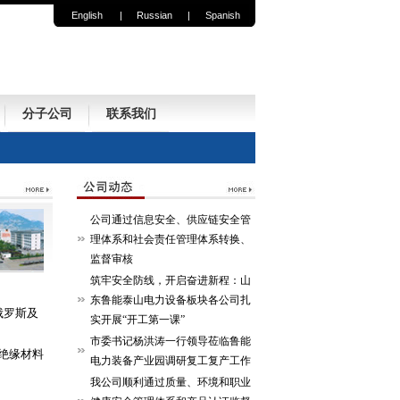
English
|
Russian
|
Spanish
分子公司
联系我们
公司通过信息安全、供应链安全管
理体系和社会责任管理体系转换、
监督审核
筑牢安全防线，开启奋进新程：山
东鲁能泰山电力设备板块各公司扎
俄罗斯及
实开展“开工第一课”
市委书记杨洪涛一行领导莅临鲁能
绝缘材料
电力装备产业园调研复工复产工作
我公司顺利通过质量、环境和职业