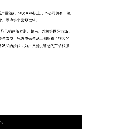
产量达到150万KVA以上，本公司拥有一流
波、零序等非常规试验。
产品已销往俄罗斯、越南、外蒙等国际市场，
整体素质、完善质保体系上都取得了很大的
速发展的步伐，为用户提供满意的产品和服
0号