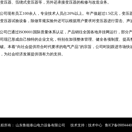
变压器、箔绕式变压器等，另外还承接变压器的检修与改造业务。
司现有员工100余人，专业技术人员占20%以上。年产值超过1.5亿元，变压器
变压器试验设备，除做常规实验外还可以根据用户要求对变压器进行雷击、声
司已通过ISO9001国际质量体系认证，产品销往全国各地并挂网运行，部分
司现已形成自己独特的企业文化，特别在加强整体管理、健全各项制度、提高
破。本着“向社会提供符合时代要求的电气产品”的宗旨，公司时刻跟进市场快
，为社会经济发展提供强有力的支持。
权所有： 山东鲁能泰山电力设备有限公司 技术支持：技术中心 鲁ICP备0909444