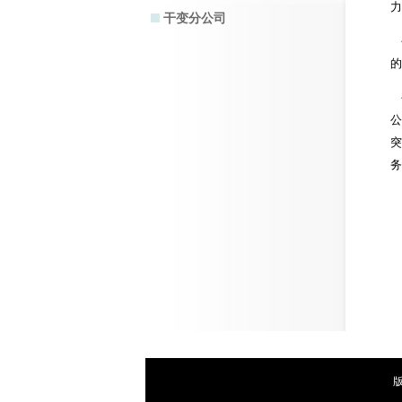
力
干变分公司
公
的
公
公
突
务
版